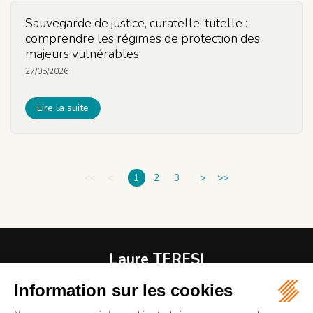
Sauvegarde de justice, curatelle, tutelle :
comprendre les régimes de protection des
majeurs vulnérables
27/05/2026
Lire la suite
<<
<
1
2
3
>
>>
Laure TERESI
Avocat
1 RUE MODIGLIANI