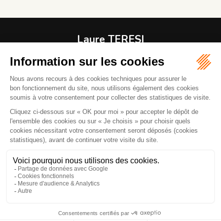
Laure TERESI
Avocat
1 RUE MODIGLIANI
06800 CAGNES-SUR-MER
04 92 08 37 61
06 82 43 00 37
Mail :
l.teresiavocat@gmail.com
La réception des clients se fait sur rendez-vous. Parking
renoir à 100 mètres.
NOUS LOCALISER
NOUS CONTACTER
Accueil
Compétences
Honoraires
Actus
Plan du site
Mentions légales
Articles