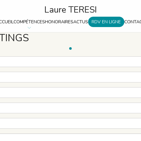
Laure TERESI
CCUEIL
COMPÉTENCES
HONORAIRES
ACTUS
RDV EN LIGNE
CONTA
TINGS