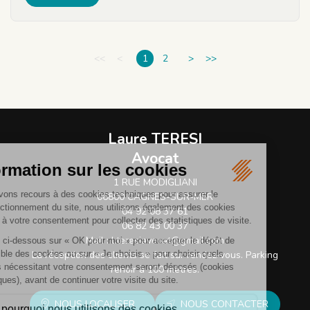
<<
<
1
2
>
>>
Laure TERESI
Avocat
1 RUE MODIGLIANI
06800 CAGNES-SUR-MER
04 92 08 37 61
06 82 43 00 37
Mail :
l.teresiavocat@gmail.com
La réception des clients se fait sur rendez-vous. Parking
renoir à 100 mètres.
NOUS LOCALISER
NOUS CONTACTER