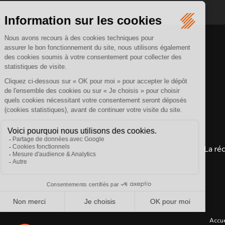
La réc
Accue