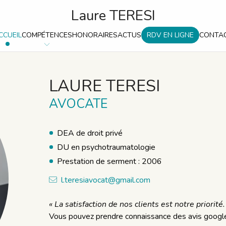
Laure TERESI
CCUEIL
COMPÉTENCES
HONORAIRES
ACTUS
RDV EN LIGNE
CONTA
LAURE
TERESI
AVOCATE
DEA de droit privé
DU en psychotraumatologie
Prestation de serment : 2006
l.teresiavocat@gmail.com
« La satisfaction de nos clients est notre priorité.
Vous pouvez prendre connaissance des avis google l