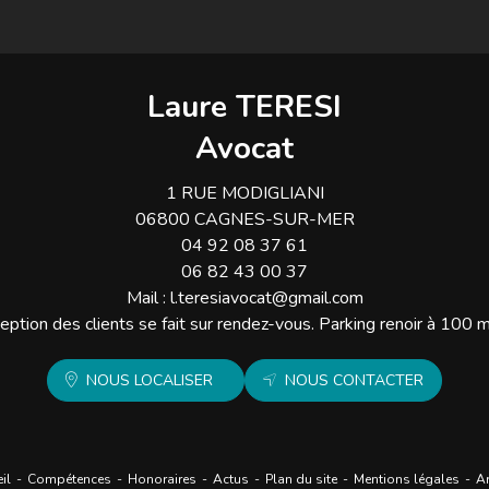
Laure TERESI
Avocat
1 RUE MODIGLIANI
06800 CAGNES-SUR-MER
04 92 08 37 61
06 82 43 00 37
Mail :
l.teresiavocat@gmail.com
eption des clients se fait sur rendez-vous. Parking renoir à 100 
NOUS LOCALISER
NOUS CONTACTER
il
Compétences
Honoraires
Actus
Plan du site
Mentions légales
Ar