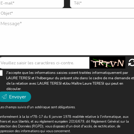
J'accepte que les informations saisies soient traitées informatiquement par
LAURE TERESI et l'hébergeur du présent site dans le cadre de ma demande et
de la relation avec LAURE TERESI et/ou Maître Laure TERESI qui peut en
découler.
Envoyer
Les champs suivis d'un astérisque sont obligatoires.
nformément à la loi n°78-17 du 6 janvier 1978 modifiée relative à l'informatique, aux
chiers et aux libertés, et au règlement européen 2016/679, dit Règlement Général sur la
otection des Données (RGPD), vous disposez d'un droit d'accès, de rectification, de
ppression des informations qui vous concernent.