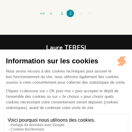
<<
<
1
2
>
>>
Laure TERESI
Avocat
1 RUE MODIGLIANI
06800 CAGNES-SUR-MER
04 92 08 37 61
06 82 43 00 37
Mail :
l.teresiavocat@gmail.com
La réception des clients se fait sur rendez-vous. Parking
renoir à 100 mètres.
NOUS LOCALISER
NOUS CONTACTER