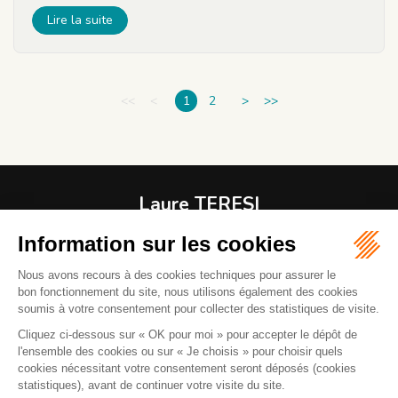
Lire la suite
<<
<
1
2
>
>>
Laure TERESI
Avocat
1 RUE MODIGLIANI
06800 CAGNES-SUR-MER
04 92 08 37 61
06 82 43 00 37
Mail :
l.teresiavocat@gmail.com
La réception des clients se fait sur rendez-vous. Parking
renoir à 100 mètres.