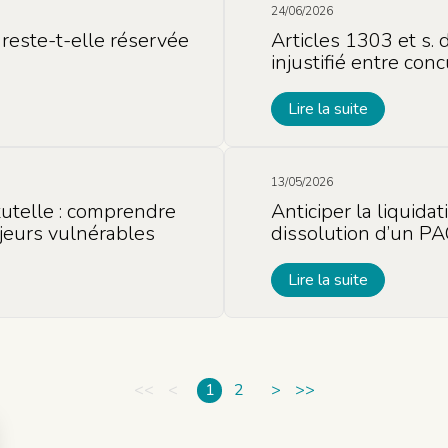
24/06/2026
reste-t-elle réservée
Articles 1303 et s. d
injustifié entre con
Lire la suite
13/05/2026
 tutelle : comprendre
Anticiper la liquida
jeurs vulnérables
dissolution d’un P
Lire la suite
<<
<
1
2
>
>>