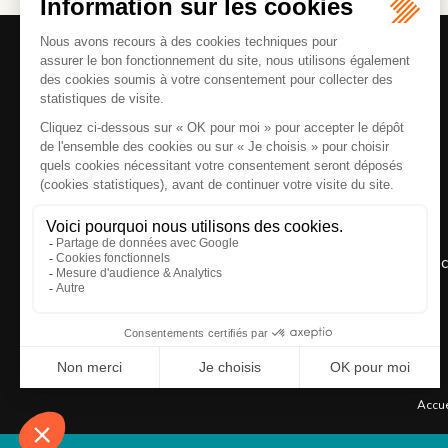
La réc
Accue