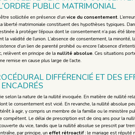
 L’ORDRE PUBLIC MATRIMONIAL
 être sollicitée en présence d’un
vice du consentement
. L’erreu
 liberté matrimoniale constituent des hypothèses typiques. Dans c
destinée à protéger l’époux dont le consentement n’a pas été libre e
t la validité de l’union. L’absence de consentement, la minorité, l
xistence d’un lien de parenté prohibé ou encore l’absence d’intenti
, relèvent en principe de la
nullité absolue
. Ces situations port
une remise en cause plus large de l’acte.
ROCÉDURAL DIFFÉRENCIÉ ET DES EF
 ENCADRÉS
arie selon la nature de la nullité invoquée. En matière de nullité rela
dont le consentement est vicié. En revanche, la nullité absolue 
intérêt à agir, y compris un membre de la famille ou le ministère 
ire compétent. Le délai de prescription est de cinq ans pour la null
couverte du vice, tandis que la nullité absolue se prescrit par tre
ntraîne, par principe, un
effet rétroactif
: le mariage est réputé n