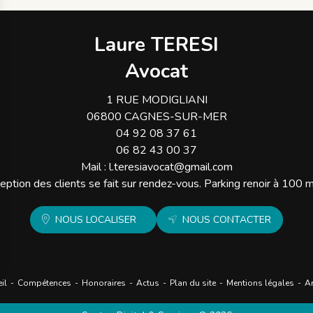
Laure TERESI
Avocat
1 RUE MODIGLIANI
06800 CAGNES-SUR-MER
04 92 08 37 61
06 82 43 00 37
Mail :
l.teresiavocat@gmail.com
eption des clients se fait sur rendez-vous. Parking renoir à 100 
NOUS LOCALISER
NOUS CONTACTER
il
Compétences
Honoraires
Actus
Plan du site
Mentions légales
Ar