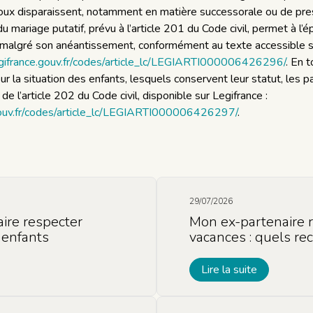
époux disparaissent, notamment en matière successorale ou de pre
u mariage putatif, prévu à l’article 201 du Code civil, permet à l
n, malgré son anéantissement, conformément au texte accessible s
gifrance.gouv.fr/codes/article_lc/LEGIARTI000006426296/
. En t
r la situation des enfants, lesquels conservent leur statut, les p
de l’article 202 du Code civil, disponible sur Legifrance :
gouv.fr/codes/article_lc/LEGIARTI000006426297/
.
29/07/2026
aire respecter
Mon ex-partenaire r
 enfants
vacances : quels re
Lire la suite