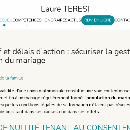
Laure TERESI
CCUEIL
COMPÉTENCES
HONORAIRES
ACTUS
RDV EN LIGNE
CONTA
f et délais d’action : sécuriser la ge
on du mariage
de la famille
alidité d’une union matrimoniale constitue une voie contentieuse s
 met fin à un mariage régulièrement formé, l’
annulation du mari
rsque les conditions légales de sa formation n’étaient pas réunies.
 distinct tant dans ses causes que dans ses effets.
DE NULLITÉ TENANT AU CONSENTE