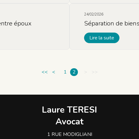
24/02/2026
entre époux
Séparation de biens
Lire la suite
<<
<
1
2
>
>>
Laure TERESI
Avocat
1 RUE MODIGLIANI