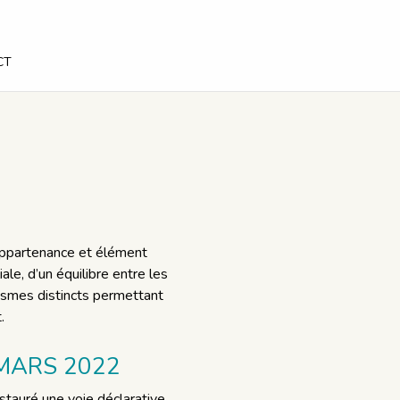
CT
’appartenance et élément
iale, d’un équilibre entre les
nismes distincts permettant
.
 MARS 2022
stauré une voie déclarative