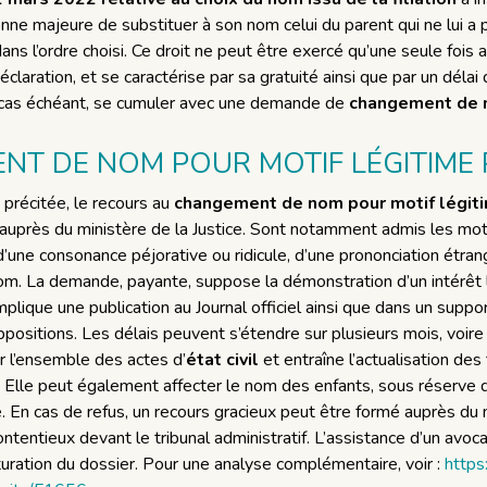
ne majeure de substituer à son nom celui du parent qui ne lui a p
ans l’ordre choisi. Ce droit ne peut être exercé qu’une seule fois 
déclaration, et se caractérise par sa gratuité ainsi que par un délai
 cas échéant, se cumuler avec une demande de
changement de 
NT DE NOM POUR MOTIF LÉGITIME 
précitée, le recours au
changement de nom pour motif légit
auprès du ministère de la Justice. Sont notamment admis les motifs
d’une consonance péjorative ou ridicule, d’une prononciation étra
n nom. La demande, payante, suppose la démonstration d’un intérêt
 implique une publication au Journal officiel ainsi que dans un suppo
oppositions. Les délais peuvent s’étendre sur plusieurs mois, voir
ur l’ensemble des actes d’
état civil
et entraîne l’actualisation des
s. Elle peut également affecter le nom des enfants, sous réserve d
 En cas de refus, un recours gracieux peut être formé auprès du min
ntentieux devant le tribunal administratif. L’assistance d’un avoca
cturation du dossier. Pour une analyse complémentaire, voir :
https