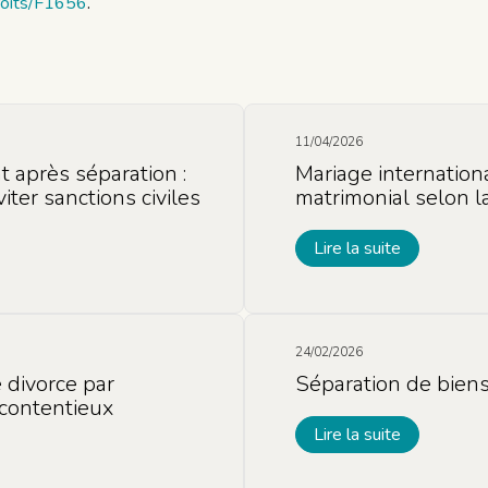
droits/F1656
.
11/04/2026
t après séparation :
Mariage international
iter sanctions civiles
matrimonial selon l
Lire la suite
24/02/2026
 divorce par
Séparation de biens
contentieux
Lire la suite