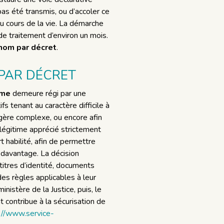
as été transmis, ou d’accoler ce
au cours de la vie. La démarche
 de traitement d’environ un mois.
nom par décret
.
PAR DÉCRET
ime
demeure régi par une
 tenant au caractère difficile à
ngère complexe, ou encore afin
 légitime apprécié strictement
rt habilité, afin de permettre
e davantage. La décision
 titres d’identité, documents
es règles applicables à leur
istère de la Justice, puis, le
t contribue à la sécurisation de
://www.service-