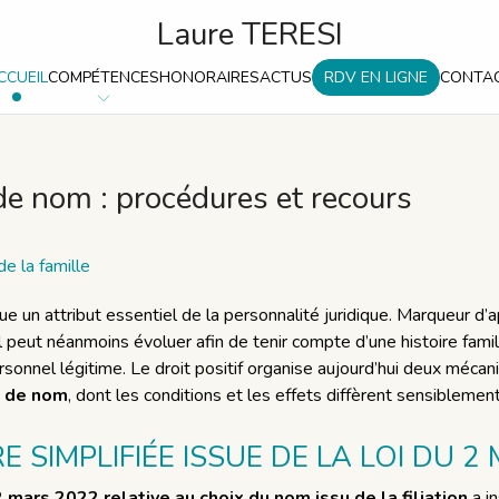
Laure TERESI
CCUEIL
COMPÉTENCES
HONORAIRES
ACTUS
RDV EN LIGNE
CONTA
 nom : procédures et recours
de la famille
ue un attribut essentiel de la personnalité juridique. Marqueur d
, il peut néanmoins évoluer afin de tenir compte d’une histoire famil
ersonnel légitime. Le droit positif organise aujourd’hui deux méca
 de nom
, dont les conditions et les effets diffèrent sensiblement
 SIMPLIFIÉE ISSUE DE LA LOI DU 2
 mars 2022 relative au choix du nom issu de la filiation
a in