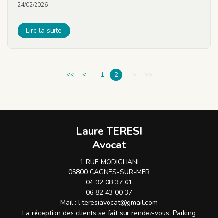
24/02/2026
Lire la suite
<<
<
1
2
>
>>
Laure TERESI
Avocat
1 RUE MODIGLIANI
06800 CAGNES-SUR-MER
04 92 08 37 61
06 82 43 00 37
Mail :
l.teresiavocat@gmail.com
La réception des clients se fait sur rendez-vous. Parking