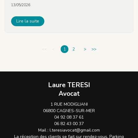
13/05/2026
Lire la suite
<<
<
1
2
>
>>
Laure TERESI
Avocat
1 RUE MODIGLIANI
06800 CAGNES-SUR-MER
04 92 08 37 61
06 82 43 00 37
Mail :
l.teresiavocat@gmail.com
La réception des clients se fait sur rendez-vous. Parking