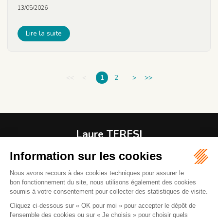
13/05/2026
Lire la suite
<<
<
1
2
>
>>
Laure TERESI
Avocat
1 RUE MODIGLIANI
06800 CAGNES-SUR-MER
04 92 08 37 61
06 82 43 00 37
Mail :
l.teresiavocat@gmail.com
La réception des clients se fait sur rendez-vous. Parking