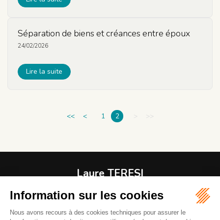
Séparation de biens et créances entre époux
24/02/2026
Lire la suite
<<
<
1
2
>
>>
Laure TERESI
Avocat
1 RUE MODIGLIANI
06800 CAGNES-SUR-MER