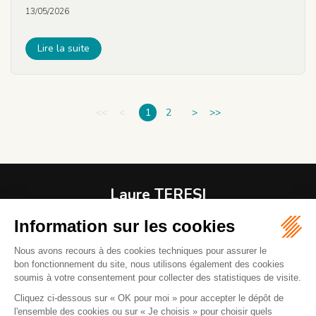
13/05/2026
Lire la suite
<<
<
1
2
>
>>
Laure TERESI
Avocat
1 RUE MODIGLIANI
06800 CAGNES-SUR-MER
04 92 08 37 61
06 82 43 00 37
Mail :
l.teresiavocat@gmail.com
La réception des clients se fait sur rendez-vous. Parking