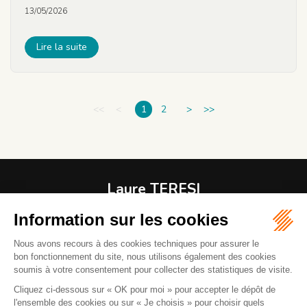
13/05/2026
Lire la suite
<<
<
1
2
>
>>
Laure TERESI
Avocat
1 RUE MODIGLIANI
06800 CAGNES-SUR-MER
04 92 08 37 61
06 82 43 00 37
Mail :
l.teresiavocat@gmail.com
La réception des clients se fait sur rendez-vous. Parking