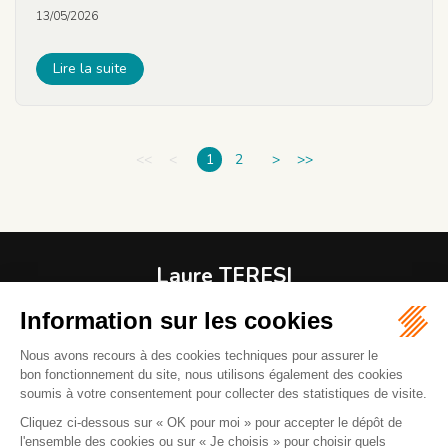
13/05/2026
Lire la suite
<<
<
1
2
>
>>
Laure TERESI
Avocat
1 RUE MODIGLIANI
06800 CAGNES-SUR-MER
04 92 08 37 61
06 82 43 00 37
Mail :
l.teresiavocat@gmail.com
La réception des clients se fait sur rendez-vous. Parking