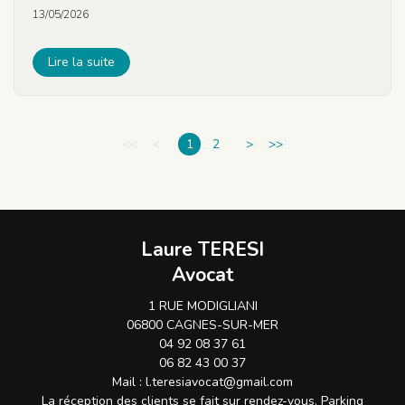
13/05/2026
Lire la suite
<<
<
1
2
>
>>
Laure TERESI
Avocat
1 RUE MODIGLIANI
06800 CAGNES-SUR-MER
04 92 08 37 61
06 82 43 00 37
Mail :
l.teresiavocat@gmail.com
La réception des clients se fait sur rendez-vous. Parking