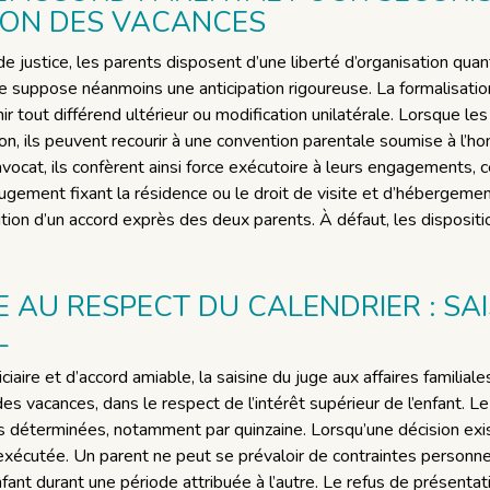
ION DES VACANCES
de justice, les parents disposent d’une liberté d’organisation qu
e suppose néanmoins une anticipation rigoureuse. La formalisation
ir tout différend ultérieur ou modification unilatérale. Lorsque le
on, ils peuvent recourir à une convention parentale soumise à l’ho
avocat, ils confèrent ainsi force exécutoire à leurs engagements, ce
gement fixant la résidence ou le droit de visite et d’hébergem
ion d’un accord exprès des deux parents. À défaut, les dispositio
AU RESPECT DU CALENDRIER : SAI
L
ciaire et d’accord amiable, la saisine du juge aux affaires familiale
es vacances, dans le respect de l’intérêt supérieur de l’enfant. L
s déterminées, notamment par quinzaine. Lorsqu’une décision existe
exécutée. Un parent ne peut se prévaloir de contraintes personnel
enfant durant une période attribuée à l’autre. Le refus de présentat