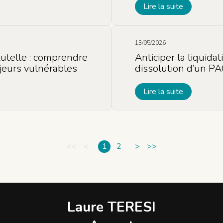
Lire la suite
13/05/2026
 tutelle : comprendre
Anticiper la liquida
jeurs vulnérables
dissolution d’un P
Lire la suite
<<
<
1
2
>
>>
Laure TERESI