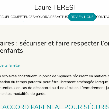
Laure TERESI
CCUEIL
COMPÉTENCES
HONORAIRES
ACTUS
RDV EN LIGNE
CONTA
ires : sécuriser et faire respecter l’
 enfants
de la famille
scolaires constituent un point de vigilance récurrent en matière
nisation du temps parental peut être librement aménagée lorsque 
ntentieux en cas de désaccord ou d’inexécution. L’encadrement jur
u non les modalités de garde.
L’ACCORD PARENTAL POUR SÉCURI