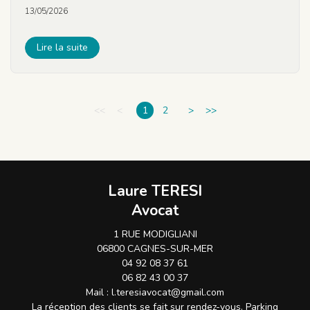
13/05/2026
Lire la suite
<<
<
1
2
>
>>
Laure TERESI
Avocat
1 RUE MODIGLIANI
06800 CAGNES-SUR-MER
04 92 08 37 61
06 82 43 00 37
Mail :
l.teresiavocat@gmail.com
La réception des clients se fait sur rendez-vous. Parking