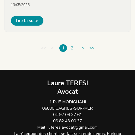
13/05/2026
Lire la suite
<<
<
1
2
>
>>
Laure TERESI
Avocat
1 RUE MODIGLIANI
06800 CAGNES-SUR-MER
04 92 08 37 61
06 82 43 00 37
Mail :
l.teresiavocat@gmail.com
La réception des clients se fait sur rendez-vous. Parking