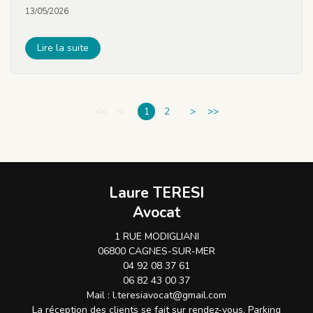
13/05/2026
Lire la suite
<<
<
1
2
>
>>
Laure TERESI
Avocat
1 RUE MODIGLIANI
06800 CAGNES-SUR-MER
04 92 08 37 61
06 82 43 00 37
Mail :
l.teresiavocat@gmail.com
La réception des clients se fait sur rendez-vous. Parking