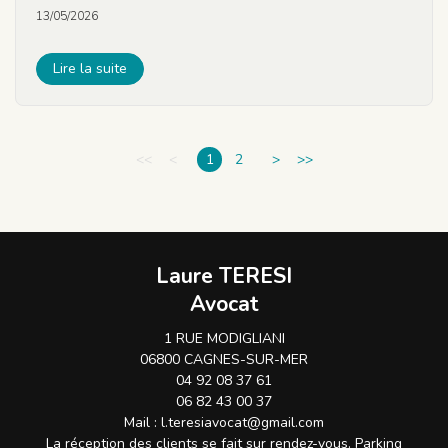
13/05/2026
Lire la suite
<<
<
1
2
>
>>
Laure TERESI
Avocat
1 RUE MODIGLIANI
06800 CAGNES-SUR-MER
04 92 08 37 61
06 82 43 00 37
Mail :
l.teresiavocat@gmail.com
La réception des clients se fait sur rendez-vous. Parking